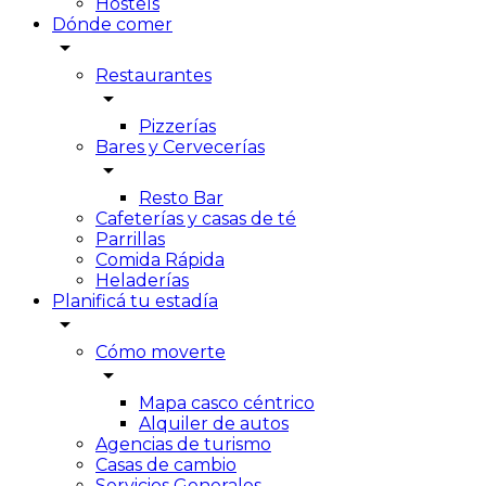
Hostels
Dónde comer
arrow_drop_down
Restaurantes
arrow_drop_down
Pizzerías
Bares y Cervecerías
arrow_drop_down
Resto Bar
Cafeterías y casas de té
Parrillas
Comida Rápida
Heladerías
Planificá tu estadía
arrow_drop_down
Cómo moverte
arrow_drop_down
Mapa casco céntrico
Alquiler de autos
Agencias de turismo
Casas de cambio
Servicios Generales