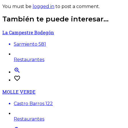
You must be
logged in
to post a comment.
También te puede interesar...
La Campestre Bodegón
Sarmiento 581
Restaurantes
zoom_in
favorite_border
MOLLE VERDE
Castro Barros 122
Restaurantes