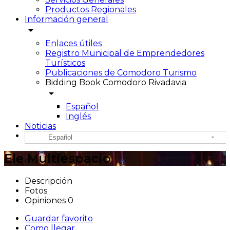
Productos Regionales
Información general
arrow_drop_down
Enlaces útiles
Registro Municipal de Emprendedores
Turísticos
Publicaciones de Comodoro Turismo
Bidding Book Comodoro Rivadavia
arrow_drop_down
Español
Inglés
Noticias
Español
Ele Multiespacio
Descripción
Fotos
Opiniones
0
Guardar favorito
Como llegar