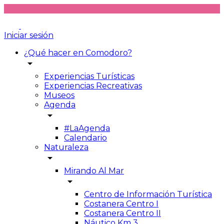
Iniciar sesión
¿Qué hacer en Comodoro?
arrow_drop_down
Experiencias Turísticas
Experiencias Recreativas
Museos
Agenda
arrow_drop_down
#LaAgenda
Calendario
Naturaleza
arrow_drop_down
Mirando Al Mar
arrow_drop_down
Centro de Información Turística
Costanera Centro I
Costanera Centro II
Náutico Km 3