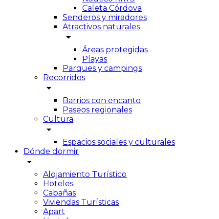
Caleta Córdova
Senderos y miradores
Atractivos naturales
arrow_drop_down
Áreas protegidas
Playas
Parques y campings
Recorridos
arrow_drop_down
Barrios con encanto
Paseos regionales
Cultura
arrow_drop_down
Espacios sociales y culturales
Dónde dormir
arrow_drop_down
Alojamiento Turístico
Hoteles
Cabañas
Viviendas Turísticas
Apart