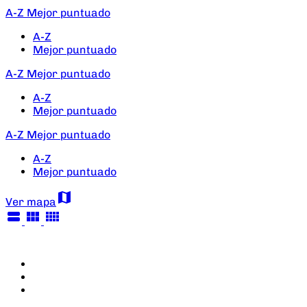
A-Z
Mejor puntuado
A-Z
Mejor puntuado
A-Z
Mejor puntuado
A-Z
Mejor puntuado
A-Z
Mejor puntuado
A-Z
Mejor puntuado
map
Ver mapa
view_stream
view_module
view_comfy