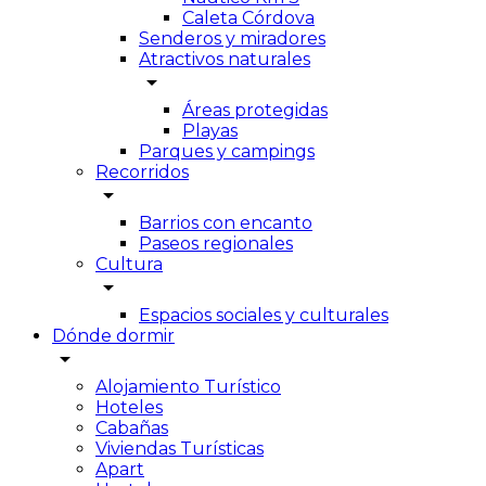
Caleta Córdova
Senderos y miradores
Atractivos naturales
arrow_drop_down
Áreas protegidas
Playas
Parques y campings
Recorridos
arrow_drop_down
Barrios con encanto
Paseos regionales
Cultura
arrow_drop_down
Espacios sociales y culturales
Dónde dormir
arrow_drop_down
Alojamiento Turístico
Hoteles
Cabañas
Viviendas Turísticas
Apart