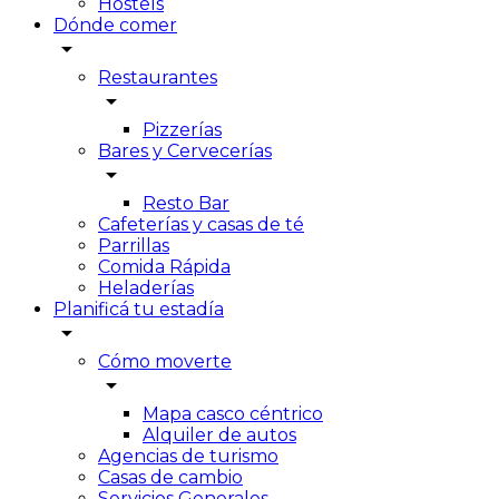
Hostels
Dónde comer
arrow_drop_down
Restaurantes
arrow_drop_down
Pizzerías
Bares y Cervecerías
arrow_drop_down
Resto Bar
Cafeterías y casas de té
Parrillas
Comida Rápida
Heladerías
Planificá tu estadía
arrow_drop_down
Cómo moverte
arrow_drop_down
Mapa casco céntrico
Alquiler de autos
Agencias de turismo
Casas de cambio
Servicios Generales