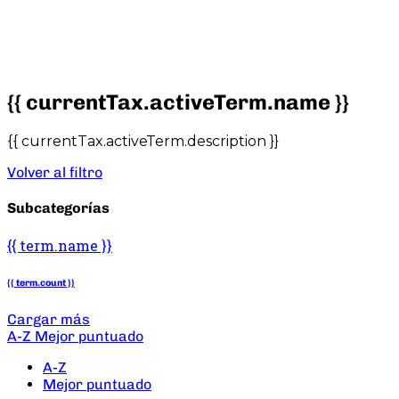
{{ currentTax.activeTerm.name }}
{{ currentTax.activeTerm.description }}
Volver al filtro
Subcategorías
{{ term.name }}
{{ term.count }}
Cargar más
A-Z
Mejor puntuado
A-Z
Mejor puntuado