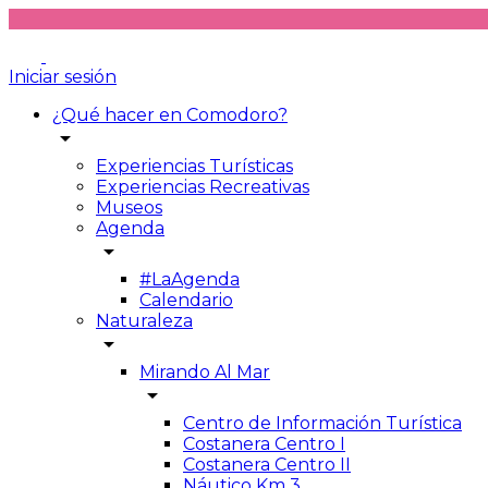
Iniciar sesión
¿Qué hacer en Comodoro?
arrow_drop_down
Experiencias Turísticas
Experiencias Recreativas
Museos
Agenda
arrow_drop_down
#LaAgenda
Calendario
Naturaleza
arrow_drop_down
Mirando Al Mar
arrow_drop_down
Centro de Información Turística
Costanera Centro I
Costanera Centro II
Náutico Km 3