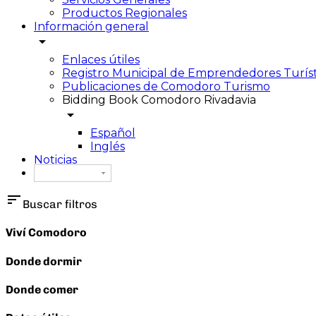
Productos Regionales
Información general
arrow_drop_down
Enlaces útiles
Registro Municipal de Emprendedores Turíst
Publicaciones de Comodoro Turismo
Bidding Book Comodoro Rivadavia
arrow_drop_down
Español
Inglés
Noticias
Español
sort
Buscar filtros
Viví Comodoro
Donde dormir
Donde comer