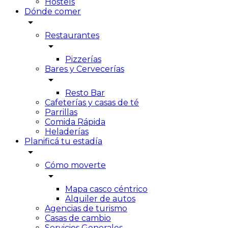
Hostels
Dónde comer
arrow_drop_down
Restaurantes
arrow_drop_down
Pizzerías
Bares y Cervecerías
arrow_drop_down
Resto Bar
Cafeterías y casas de té
Parrillas
Comida Rápida
Heladerías
Planificá tu estadía
arrow_drop_down
Cómo moverte
arrow_drop_down
Mapa casco céntrico
Alquiler de autos
Agencias de turismo
Casas de cambio
Servicios Generales