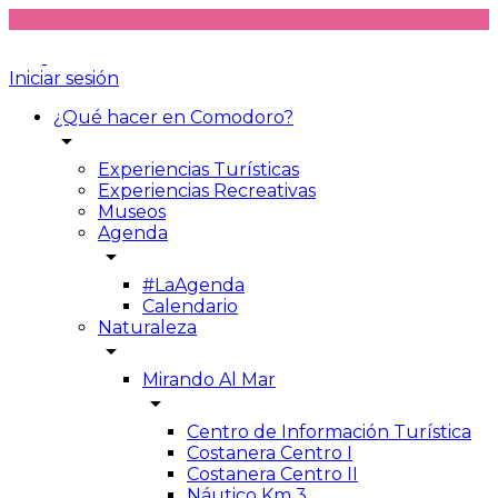
Iniciar sesión
¿Qué hacer en Comodoro?
arrow_drop_down
Experiencias Turísticas
Experiencias Recreativas
Museos
Agenda
arrow_drop_down
#LaAgenda
Calendario
Naturaleza
arrow_drop_down
Mirando Al Mar
arrow_drop_down
Centro de Información Turística
Costanera Centro I
Costanera Centro II
Náutico Km 3