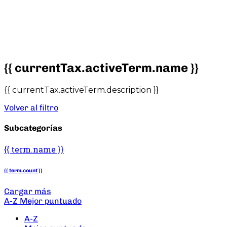
{{ currentTax.activeTerm.name }}
{{ currentTax.activeTerm.description }}
Volver al filtro
Subcategorías
{{ term.name }}
{{ term.count }}
Cargar más
A-Z
Mejor puntuado
A-Z