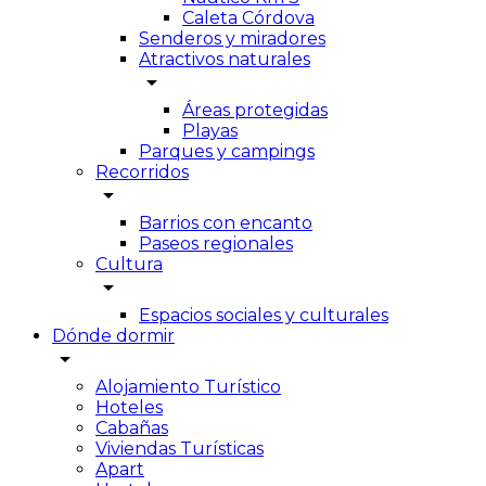
Caleta Córdova
Senderos y miradores
Atractivos naturales
arrow_drop_down
Áreas protegidas
Playas
Parques y campings
Recorridos
arrow_drop_down
Barrios con encanto
Paseos regionales
Cultura
arrow_drop_down
Espacios sociales y culturales
Dónde dormir
arrow_drop_down
Alojamiento Turístico
Hoteles
Cabañas
Viviendas Turísticas
Apart