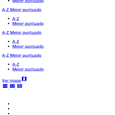
Mejor puntuado
A-Z
Mejor puntuado
A-Z
Mejor puntuado
A-Z
Mejor puntuado
A-Z
Mejor puntuado
A-Z
Mejor puntuado
A-Z
Mejor puntuado
map
Ver mapa
view_stream
view_module
view_comfy