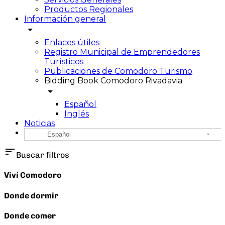
Productos Regionales
Información general
arrow_drop_down
Enlaces útiles
Registro Municipal de Emprendedores
Turísticos
Publicaciones de Comodoro Turismo
Bidding Book Comodoro Rivadavia
arrow_drop_down
Español
Inglés
Noticias
Español
sort
Buscar filtros
Viví Comodoro
Donde dormir
Donde comer