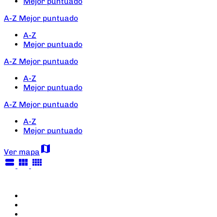
Mejor puntuado
A-Z
Mejor puntuado
A-Z
Mejor puntuado
A-Z
Mejor puntuado
A-Z
Mejor puntuado
A-Z
Mejor puntuado
A-Z
Mejor puntuado
map
Ver mapa
view_stream
view_module
view_comfy