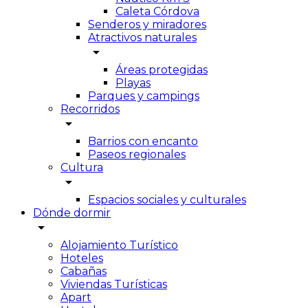
Caleta Córdova
Senderos y miradores
Atractivos naturales
arrow_drop_down
Áreas protegidas
Playas
Parques y campings
Recorridos
arrow_drop_down
Barrios con encanto
Paseos regionales
Cultura
arrow_drop_down
Espacios sociales y culturales
Dónde dormir
arrow_drop_down
Alojamiento Turístico
Hoteles
Cabañas
Viviendas Turísticas
Apart