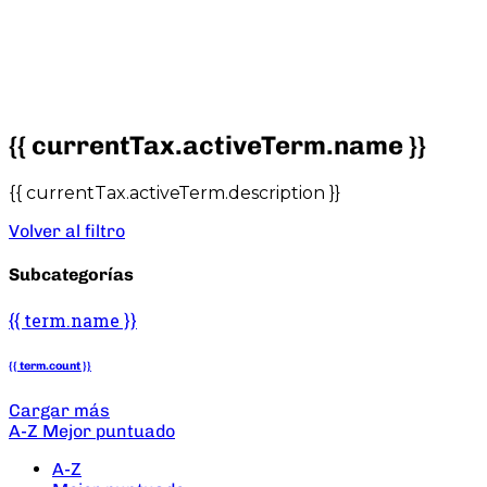
{{ currentTax.activeTerm.name }}
{{ currentTax.activeTerm.description }}
Volver al filtro
Subcategorías
{{ term.name }}
{{ term.count }}
Cargar más
A-Z
Mejor puntuado
A-Z