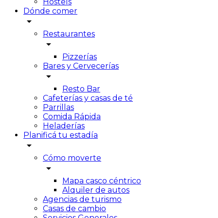
Hostels
Dónde comer
arrow_drop_down
Restaurantes
arrow_drop_down
Pizzerías
Bares y Cervecerías
arrow_drop_down
Resto Bar
Cafeterías y casas de té
Parrillas
Comida Rápida
Heladerías
Planificá tu estadía
arrow_drop_down
Cómo moverte
arrow_drop_down
Mapa casco céntrico
Alquiler de autos
Agencias de turismo
Casas de cambio
Servicios Generales