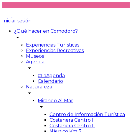
Iniciar sesión
¿Qué hacer en Comodoro?
arrow_drop_down
Experiencias Turísticas
Experiencias Recreativas
Museos
Agenda
arrow_drop_down
#LaAgenda
Calendario
Naturaleza
arrow_drop_down
Mirando Al Mar
arrow_drop_down
Centro de Información Turística
Costanera Centro I
Costanera Centro II
Náutico Km 3