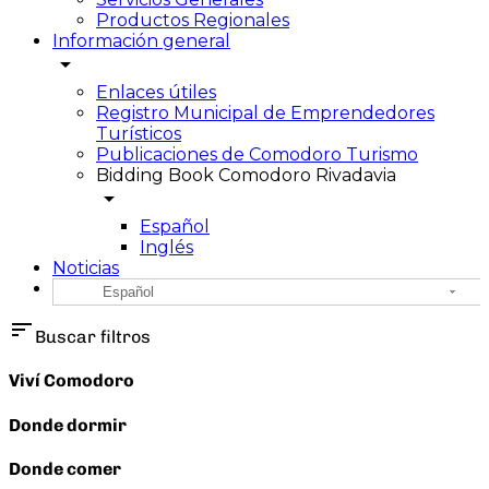
Productos Regionales
Información general
arrow_drop_down
Enlaces útiles
Registro Municipal de Emprendedores
Turísticos
Publicaciones de Comodoro Turismo
Bidding Book Comodoro Rivadavia
arrow_drop_down
Español
Inglés
Noticias
Español
sort
Buscar filtros
Viví Comodoro
Donde dormir
Donde comer