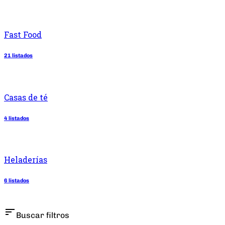
Fast Food
21 listados
Casas de té
4 listados
Heladerías
6 listados
sort
Buscar filtros