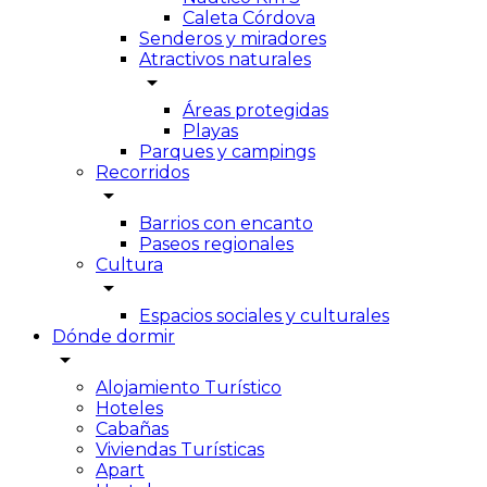
Caleta Córdova
Senderos y miradores
Atractivos naturales
arrow_drop_down
Áreas protegidas
Playas
Parques y campings
Recorridos
arrow_drop_down
Barrios con encanto
Paseos regionales
Cultura
arrow_drop_down
Espacios sociales y culturales
Dónde dormir
arrow_drop_down
Alojamiento Turístico
Hoteles
Cabañas
Viviendas Turísticas
Apart