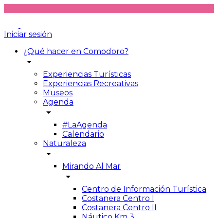
Iniciar sesión
¿Qué hacer en Comodoro?
arrow_drop_down
Experiencias Turísticas
Experiencias Recreativas
Museos
Agenda
arrow_drop_down
#LaAgenda
Calendario
Naturaleza
arrow_drop_down
Mirando Al Mar
arrow_drop_down
Centro de Información Turística
Costanera Centro I
Costanera Centro II
Náutico Km 3