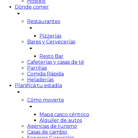
Hostels
Dónde comer
arrow_drop_down
Restaurantes
arrow_drop_down
Pizzerías
Bares y Cervecerías
arrow_drop_down
Resto Bar
Cafeterías y casas de té
Parrillas
Comida Rápida
Heladerías
Planificá tu estadía
arrow_drop_down
Cómo moverte
arrow_drop_down
Mapa casco céntrico
Alquiler de autos
Agencias de turismo
Casas de cambio
Servicios Generales