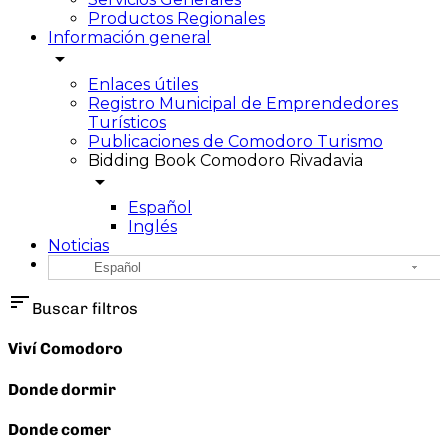
Productos Regionales
Información general
arrow_drop_down
Enlaces útiles
Registro Municipal de Emprendedores
Turísticos
Publicaciones de Comodoro Turismo
Bidding Book Comodoro Rivadavia
arrow_drop_down
Español
Inglés
Noticias
Español
sort
Buscar filtros
Viví Comodoro
Donde dormir
Donde comer