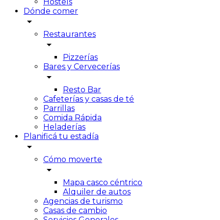
Hostels
Dónde comer
arrow_drop_down
Restaurantes
arrow_drop_down
Pizzerías
Bares y Cervecerías
arrow_drop_down
Resto Bar
Cafeterías y casas de té
Parrillas
Comida Rápida
Heladerías
Planificá tu estadía
arrow_drop_down
Cómo moverte
arrow_drop_down
Mapa casco céntrico
Alquiler de autos
Agencias de turismo
Casas de cambio
Servicios Generales