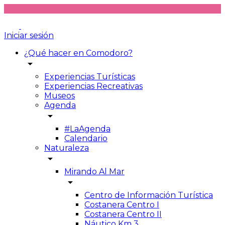
Iniciar sesión
¿Qué hacer en Comodoro?
arrow_drop_down
Experiencias Turísticas
Experiencias Recreativas
Museos
Agenda
arrow_drop_down
#LaAgenda
Calendario
Naturaleza
arrow_drop_down
Mirando Al Mar
arrow_drop_down
Centro de Información Turística
Costanera Centro I
Costanera Centro II
Náutico Km 3