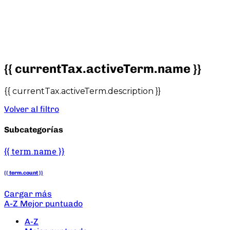
{{ currentTax.activeTerm.name }}
{{ currentTax.activeTerm.description }}
Volver al filtro
Subcategorías
{{ term.name }}
{{ term.count }}
Cargar más
A-Z
Mejor puntuado
A-Z