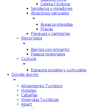
Caleta Córdova
Senderos y miradores
Atractivos naturales
arrow_drop_down
Áreas protegidas
Playas
Parques y campings
Recorridos
arrow_drop_down
Barrios con encanto
Paseos regionales
Cultura
arrow_drop_down
Espacios sociales y culturales
Dónde dormir
arrow_drop_down
Alojamiento Turístico
Hoteles
Cabañas
Viviendas Turísticas
Apart