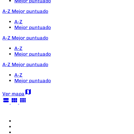
Mejor puntuado
A-Z
Mejor puntuado
A-Z
Mejor puntuado
A-Z
Mejor puntuado
A-Z
Mejor puntuado
A-Z
Mejor puntuado
A-Z
Mejor puntuado
map
Ver mapa
view_stream
view_module
view_comfy