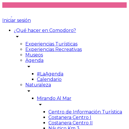
Iniciar sesión
¿Qué hacer en Comodoro?
arrow_drop_down
Experiencias Turísticas
Experiencias Recreativas
Museos
Agenda
arrow_drop_down
#LaAgenda
Calendario
Naturaleza
arrow_drop_down
Mirando Al Mar
arrow_drop_down
Centro de Información Turística
Costanera Centro I
Costanera Centro II
Náutico Km 3