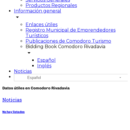
Productos Regionales
Información general
arrow_drop_down
Enlaces útiles
Registro Municipal de Emprendedores
Turísticos
Publicaciones de Comodoro Turismo
Bidding Book Comodoro Rivadavia
arrow_drop_down
Español
Inglés
Noticias
Español
Datos útiles en Comodoro Rivadavia
Noticias
No hay listados