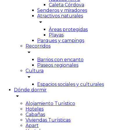
Caleta Córdova
Senderos y miradores
Atractivos naturales
arrow_drop_down
Áreas protegidas
Playas
Parques y campings
Recorridos
arrow_drop_down
Barrios con encanto
Paseos regionales
Cultura
arrow_drop_down
Espacios sociales y culturales
Dónde dormir
arrow_drop_down
Alojamiento Turístico
Hoteles
Cabañas
Viviendas Turísticas
Apart