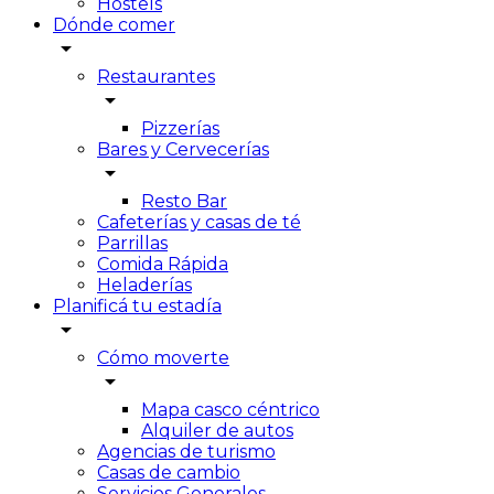
Hostels
Dónde comer
arrow_drop_down
Restaurantes
arrow_drop_down
Pizzerías
Bares y Cervecerías
arrow_drop_down
Resto Bar
Cafeterías y casas de té
Parrillas
Comida Rápida
Heladerías
Planificá tu estadía
arrow_drop_down
Cómo moverte
arrow_drop_down
Mapa casco céntrico
Alquiler de autos
Agencias de turismo
Casas de cambio
Servicios Generales