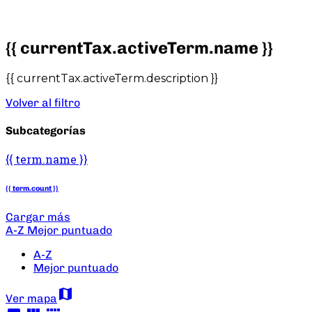
{{ currentTax.activeTerm.name }}
{{ currentTax.activeTerm.description }}
Volver al filtro
Subcategorías
{{ term.name }}
{{ term.count }}
Cargar más
A-Z
Mejor puntuado
A-Z
Mejor puntuado
map
Ver mapa