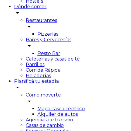
Hostels
Dónde comer
arrow_drop_down
Restaurantes
arrow_drop_down
Pizzerías
Bares y Cervecerías
arrow_drop_down
Resto Bar
Cafeterías y casas de té
Parrillas
Comida Rápida
Heladerías
Planificá tu estadía
arrow_drop_down
Cómo moverte
arrow_drop_down
Mapa casco céntrico
Alquiler de autos
Agencias de turismo
Casas de cambio
Servicios Generales