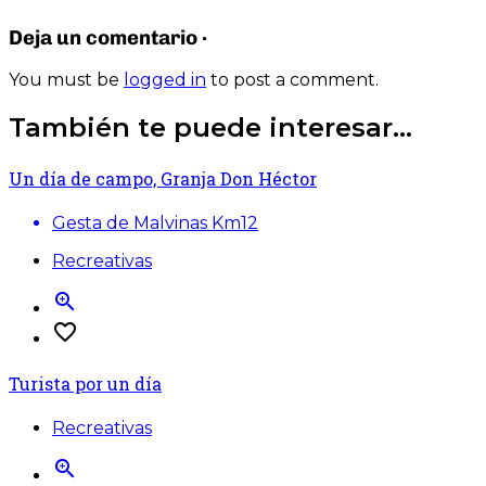
Deja un comentario ·
You must be
logged in
to post a comment.
También te puede interesar...
Un día de campo, Granja Don Héctor
Gesta de Malvinas Km12
Recreativas
zoom_in
favorite_border
Turista por un día
Recreativas
zoom_in