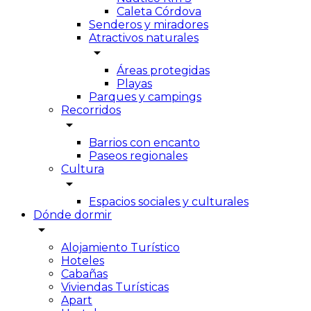
Caleta Córdova
Senderos y miradores
Atractivos naturales
arrow_drop_down
Áreas protegidas
Playas
Parques y campings
Recorridos
arrow_drop_down
Barrios con encanto
Paseos regionales
Cultura
arrow_drop_down
Espacios sociales y culturales
Dónde dormir
arrow_drop_down
Alojamiento Turístico
Hoteles
Cabañas
Viviendas Turísticas
Apart