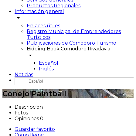
Productos Regionales
Información general
arrow_drop_down
Enlaces útiles
Registro Municipal de Emprendedores
Turísticos
Publicaciones de Comodoro Turismo
Bidding Book Comodoro Rivadavia
arrow_drop_down
Español
Inglés
Noticias
Español
Conejo Paintball
Descripción
Fotos
Opiniones
0
Guardar favorito
Como llegar