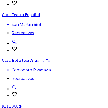
favorite_border
Cine Teatro Español
San Martín 688
Recreativas
zoom_in
favorite_border
Casa Holística Amar y Ya
Comodoro Rivadavia
Recreativas
zoom_in
favorite_border
KITESURF