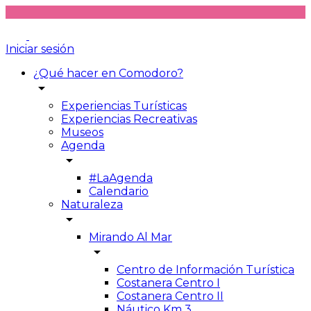
Iniciar sesión
¿Qué hacer en Comodoro?
arrow_drop_down
Experiencias Turísticas
Experiencias Recreativas
Museos
Agenda
arrow_drop_down
#LaAgenda
Calendario
Naturaleza
arrow_drop_down
Mirando Al Mar
arrow_drop_down
Centro de Información Turística
Costanera Centro I
Costanera Centro II
Náutico Km 3