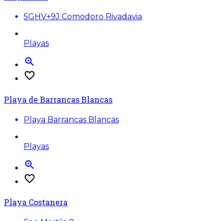
5GHV+9J Comodoro Rivadavia
Playas
zoom_in
favorite_border
Playa de Barrancas Blancas
Playa Barrancas Blancas
Playas
zoom_in
favorite_border
Playa Costanera