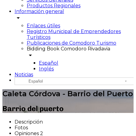
Productos Regionales
Información general
arrow_drop_down
Enlaces útiles
Registro Municipal de Emprendedores
Turísticos
Publicaciones de Comodoro Turismo
Bidding Book Comodoro Rivadavia
arrow_drop_down
Español
Inglés
Noticias
Español
Caleta Córdova - Barrio del Puerto
Barrio del puerto
Descripción
Fotos
Opiniones
2