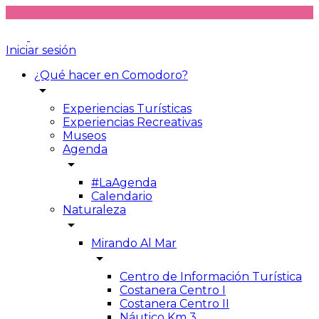
Iniciar sesión
¿Qué hacer en Comodoro?
arrow_drop_down
Experiencias Turísticas
Experiencias Recreativas
Museos
Agenda
arrow_drop_down
#LaAgenda
Calendario
Naturaleza
arrow_drop_down
Mirando Al Mar
arrow_drop_down
Centro de Información Turística
Costanera Centro I
Costanera Centro II
Náutico Km 3