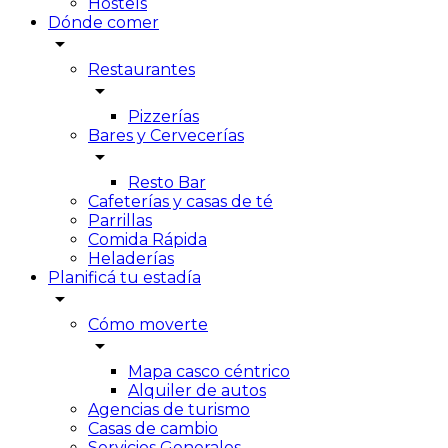
Hostels
Dónde comer
arrow_drop_down
Restaurantes
arrow_drop_down
Pizzerías
Bares y Cervecerías
arrow_drop_down
Resto Bar
Cafeterías y casas de té
Parrillas
Comida Rápida
Heladerías
Planificá tu estadía
arrow_drop_down
Cómo moverte
arrow_drop_down
Mapa casco céntrico
Alquiler de autos
Agencias de turismo
Casas de cambio
Servicios Generales