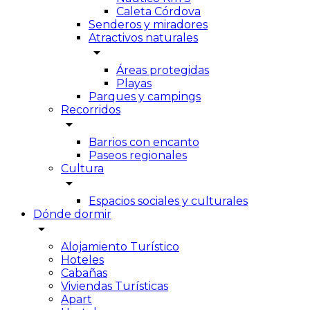
Caleta Córdova
Senderos y miradores
Atractivos naturales
arrow_drop_down
Áreas protegidas
Playas
Parques y campings
Recorridos
arrow_drop_down
Barrios con encanto
Paseos regionales
Cultura
arrow_drop_down
Espacios sociales y culturales
Dónde dormir
arrow_drop_down
Alojamiento Turístico
Hoteles
Cabañas
Viviendas Turísticas
Apart