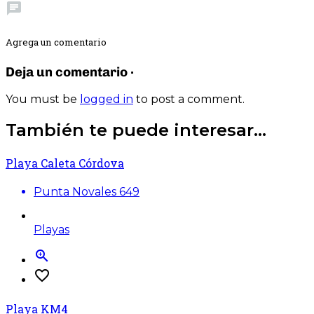
chat
Agrega un comentario
Deja un comentario ·
You must be
logged in
to post a comment.
También te puede interesar...
Playa Caleta Córdova
Punta Novales 649
Playas
zoom_in
favorite_border
Playa KM4