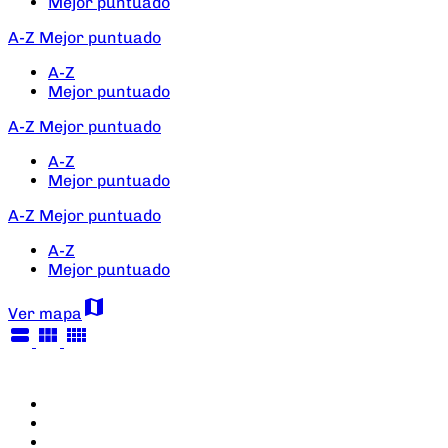
Mejor puntuado
A-Z
Mejor puntuado
A-Z
Mejor puntuado
A-Z
Mejor puntuado
A-Z
Mejor puntuado
A-Z
Mejor puntuado
A-Z
Mejor puntuado
map
Ver mapa
view_stream
view_module
view_comfy