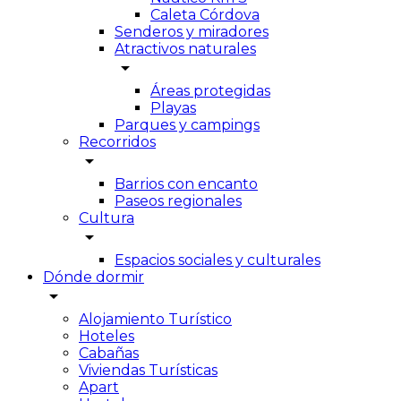
Caleta Córdova
Senderos y miradores
Atractivos naturales
arrow_drop_down
Áreas protegidas
Playas
Parques y campings
Recorridos
arrow_drop_down
Barrios con encanto
Paseos regionales
Cultura
arrow_drop_down
Espacios sociales y culturales
Dónde dormir
arrow_drop_down
Alojamiento Turístico
Hoteles
Cabañas
Viviendas Turísticas
Apart