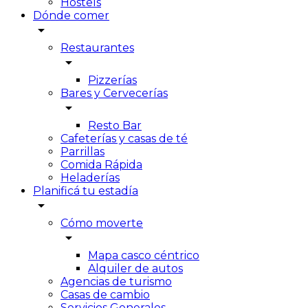
Hostels
Dónde comer
arrow_drop_down
Restaurantes
arrow_drop_down
Pizzerías
Bares y Cervecerías
arrow_drop_down
Resto Bar
Cafeterías y casas de té
Parrillas
Comida Rápida
Heladerías
Planificá tu estadía
arrow_drop_down
Cómo moverte
arrow_drop_down
Mapa casco céntrico
Alquiler de autos
Agencias de turismo
Casas de cambio
Servicios Generales