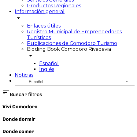
Productos Regionales
Información general
arrow_drop_down
Enlaces útiles
Registro Municipal de Emprendedores
Turísticos
Publicaciones de Comodoro Turismo
Bidding Book Comodoro Rivadavia
arrow_drop_down
Español
Inglés
Noticias
Español
sort
Buscar filtros
Viví Comodoro
Donde dormir
Donde comer