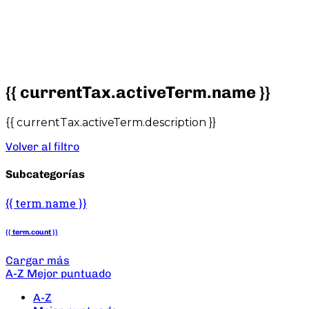
{{ currentTax.activeTerm.name }}
{{ currentTax.activeTerm.description }}
Volver al filtro
Subcategorías
{{ term.name }}
{{ term.count }}
Cargar más
A-Z
Mejor puntuado
A-Z