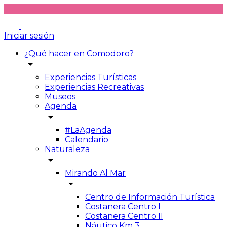
Iniciar sesión
¿Qué hacer en Comodoro?
arrow_drop_down
Experiencias Turísticas
Experiencias Recreativas
Museos
Agenda
arrow_drop_down
#LaAgenda
Calendario
Naturaleza
arrow_drop_down
Mirando Al Mar
arrow_drop_down
Centro de Información Turística
Costanera Centro I
Costanera Centro II
Náutico Km 3