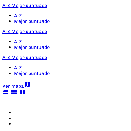
A-Z
Mejor puntuado
A-Z
Mejor puntuado
A-Z
Mejor puntuado
A-Z
Mejor puntuado
A-Z
Mejor puntuado
A-Z
Mejor puntuado
map
Ver mapa
view_stream
view_module
view_comfy