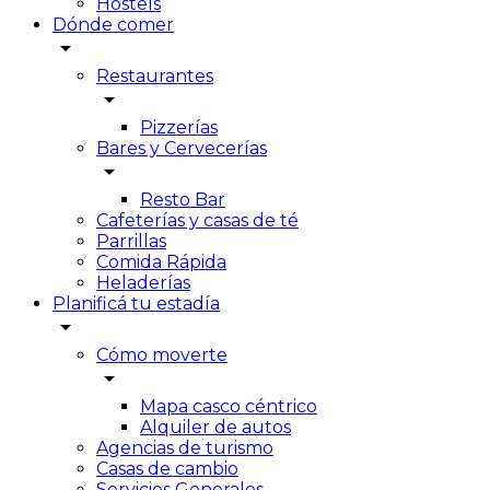
Hostels
Dónde comer
arrow_drop_down
Restaurantes
arrow_drop_down
Pizzerías
Bares y Cervecerías
arrow_drop_down
Resto Bar
Cafeterías y casas de té
Parrillas
Comida Rápida
Heladerías
Planificá tu estadía
arrow_drop_down
Cómo moverte
arrow_drop_down
Mapa casco céntrico
Alquiler de autos
Agencias de turismo
Casas de cambio
Servicios Generales