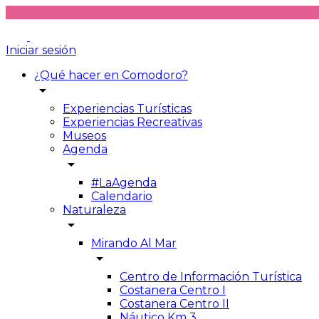
Iniciar sesión
¿Qué hacer en Comodoro?
arrow_drop_down
Experiencias Turísticas
Experiencias Recreativas
Museos
Agenda
arrow_drop_down
#LaAgenda
Calendario
Naturaleza
arrow_drop_down
Mirando Al Mar
arrow_drop_down
Centro de Información Turística
Costanera Centro I
Costanera Centro II
Náutico Km 3