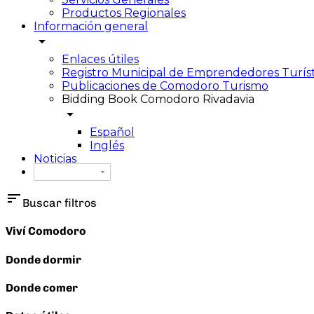
Productos Regionales
Información general
arrow_drop_down
Enlaces útiles
Registro Municipal de Emprendedores Turíst
Publicaciones de Comodoro Turismo
Bidding Book Comodoro Rivadavia
arrow_drop_down
Español
Inglés
Noticias
Español
sort
Buscar filtros
Viví Comodoro
Donde dormir
Donde comer