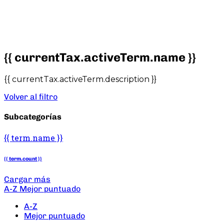
{{ currentTax.activeTerm.name }}
{{ currentTax.activeTerm.description }}
Volver al filtro
Subcategorías
{{ term.name }}
{{ term.count }}
Cargar más
A-Z
Mejor puntuado
A-Z
Mejor puntuado