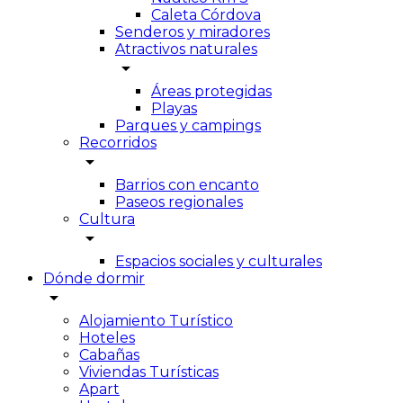
Caleta Córdova
Senderos y miradores
Atractivos naturales
arrow_drop_down
Áreas protegidas
Playas
Parques y campings
Recorridos
arrow_drop_down
Barrios con encanto
Paseos regionales
Cultura
arrow_drop_down
Espacios sociales y culturales
Dónde dormir
arrow_drop_down
Alojamiento Turístico
Hoteles
Cabañas
Viviendas Turísticas
Apart